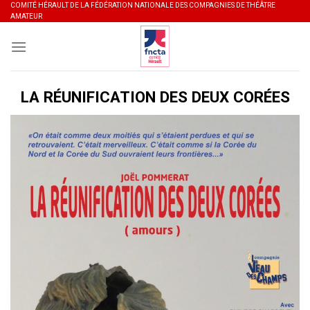
Skip
COMITÉ HÉRAULT DE LA FÉDÉRATION NATIONALE DES COMPAGNIES DE THÉÂTRE
AMATEUR
to
content
LA RÉUNIFICATION DES DEUX CORÉES