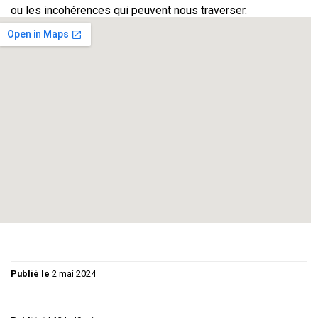
ou les incohérences qui peuvent nous traverser.
C’est une sorte de cartographie du lien amoureux que nous
propose
Joël Pommerat
, dans toute sa complexité, celui
qui nous relie à nos enfants, nos amis, nos conjoints ou nos
conjointes, nos amoureux ou nos amoureuses.
Nous avons voulu que des chansons originales, écrites
spécialement pour l’occasion, accompagnent la pièce. Elles
jettent un autre éclairage sur la relation amoureuse, décalé,
léger ou sensuel, faisant de ce spectacle un joyeux cabaret
théâtral et musical.
Publié le
2 mai 2024