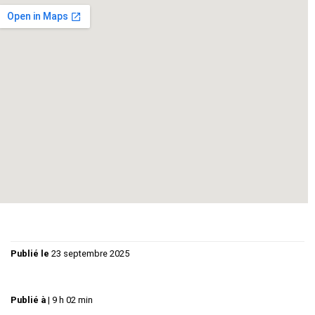
C’est une sorte de cartographie du lien amoureux que nous
propose
Joël Pommerat
, dans toute sa complexité, celui
qui nous relie à nos enfants, nos amis, nos conjoints ou nos
conjointes, nos amoureux ou nos amoureuses.
Nous avons voulu que des chansons originales, écrites
spécialement pour l’occasion, accompagnent la pièce. Elles
jettent un autre éclairage sur la relation amoureuse, décalé,
léger ou sensuel, faisant de ce spectacle un joyeux cabaret
théâtral et musical.
Publié le
23 septembre 2025
Publié à
|
9 h 02 min