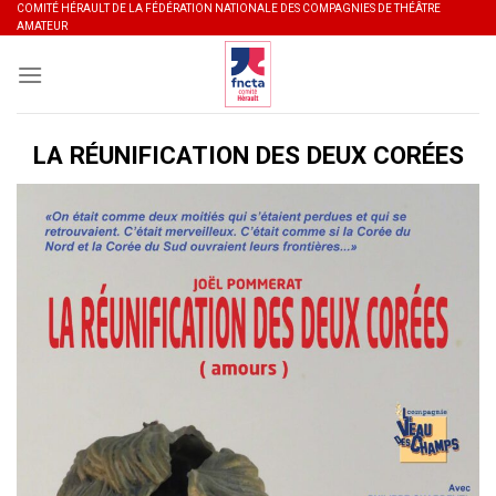
Skip
COMITÉ HÉRAULT DE LA FÉDÉRATION NATIONALE DES COMPAGNIES DE THÉÂTRE
AMATEUR
to
content
LA RÉUNIFICATION DES DEUX CORÉES