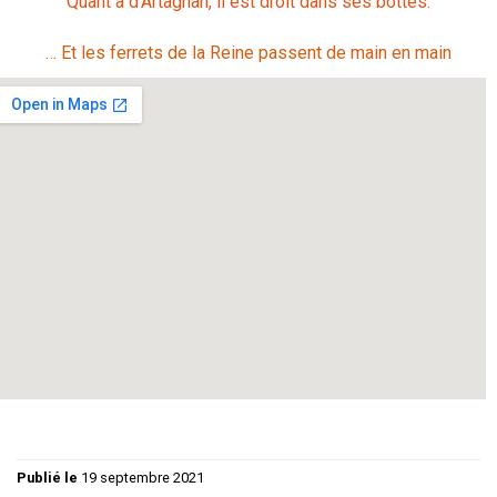
Quant à d’Artagnan, il est droit dans ses bottes.
… Et les ferrets de la Reine passent de main en main
à l’étiquette
: La troupe
à la cour du roi de France
: Patrice GUIONNET, Didier
LESNE, Michèle LEVEQUE, Francisco SOLIS, Chantal
TERQUEUX
aux bougies et mobilier
: Marc LEVEQUE
aux costumes
: Maguy SARRAZIN
Publié le
19 septembre 2021