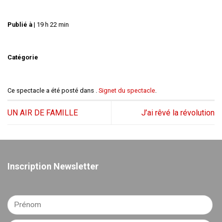
Publié à
|
19 h 22 min
Catégorie
Ce spectacle a été posté dans .
Signet du spectacle
.
UN AIR DE FAMILLE
J’ai rêvé la révolution
Inscription Newsletter