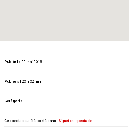
!!! Ce spectacle comporte des propos pouvant heurter la
sensibilité du public. Il ne convient pas aux enfants et aux jeunes
adolescents !!!
Infos réservations : lafille.theatre@gmail.com /
http://theatrefeuliquide.eklablog.fr
———- Pot offert à l’issue de la représentation ————
Publié le
22 mai 2018
Publié à
|
20 h 02 min
Catégorie
Ce spectacle a été posté dans .
Signet du spectacle
.