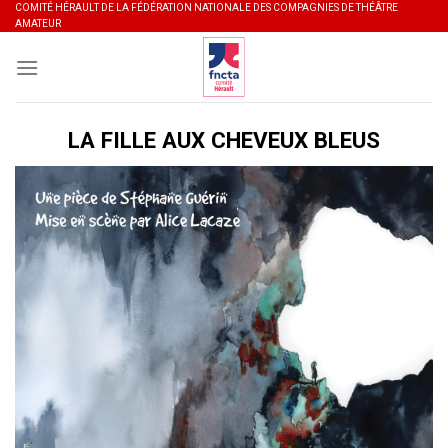
Skip
COMITÉ HÉRAULT DE LA FÉDÉRATION NATIONALE DES COMPAGNIES DE THÉÂTRE
AMATEUR
to
content
LA FILLE AUX CHEVEUX BLEUS