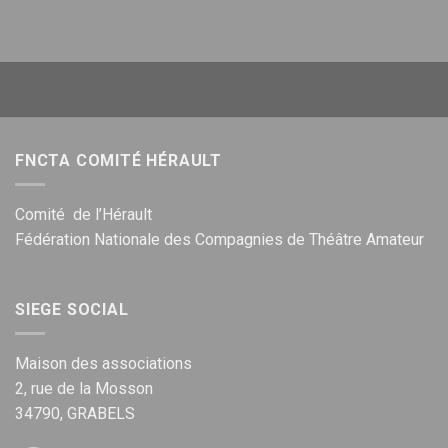
FNCTA COMITÉ HÉRAULT
Comité de l’Hérault
Fédération Nationale des Compagnies de Théâtre Amateur
SIEGE SOCIAL
Maison des associations
2, rue de la Mosson
34790, GRABELS