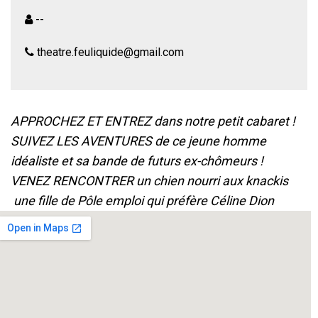
--
theatre.feuliquide@gmail.com
APPROCHEZ ET ENTREZ dans notre petit cabaret !
SUIVEZ LES AVENTURES de ce jeune homme
idéaliste et sa bande de futurs ex-chômeurs !
VENEZ RENCONTRER un chien nourri aux
knackis
une fille de Pôle emploi qui préfère Céline Dion
ou encore l’incontournable Jacky Berthelot !
PRENEZ GARDE à la redoutable Mère de toutes les
Mères !
ET N’AYEZ CRAINTE vous êtes en sécurité avec
nous !