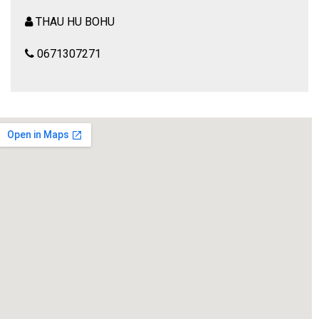
THAU HU BOHU
0671307271
Dans un petit hôtel parisien, dans les années 80, la chambre
Mandarine
en voit de toutes les couleurs avec ses clients de passage.
En compagnie d’Adrien et Loulou, personnels de l’hôtel, on
assiste à leurs
histoires. Se succèdent des situations cocasses,
loufoques et
rocambolesques… De drôles de rencontres avec des
personnages
attachants…
A déguster sans modération