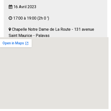
16 Avril 2023
17:00 à 19:00
(2h 0 ')
Chapelle Notre Dame de La Route - 131 avenue
Saint Maurice - Palavas
Palavas
alcide.prunet@free.fr
Il y est question de liberté d’expression, de condition
féminine, de maternité, d’engagement politique,
d’humanité avec, comme toile de fond, les derniers jours
d’olympes de Gouge emprisonnée