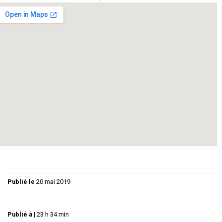
C’est l’image que tu te fais de la famille, de la beauté, de la
vieillesse.
C’est finalement l’image que tu te fais de toi-même. C’est
l’image que les autres veulent que tu te fasses de toi-
même.
C’est ça et bien plus encore…
GRATUIT dans la limite des places disponibles
Info : imago.titreprovisoire@gmail.com /
theatrefeuliquide.eklablog.fr /
www.instagram.com/feuliquide
Publié le
20 mai 2019
Publié à
|
23 h 34 min