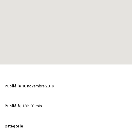
l’établissement.
THEATRE DE LA SCALA, 4 BD VICTOR HUGO 34590
MARSILLARGUES
Infos et réservations : 06 51 20 10 67 / 06 08 58 81 81
TARIF PREVENTE : 8€ / SUR PLACE : 10€
Publié le
10 novembre 2019
Publié à
|
18 h 03 min
Catégorie