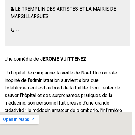
LE TREMPLIN DES ARTISTES ET LA MAIRIE DE
MARSILLARGUES
--
Une comédie de
JEROME VUITTENEZ
Un hôpital de campagne, la veille de Noël. Un contrôle
inopiné de l’administration survient alors que
l’établissement est au bord de la faillite .Pour tenter de
sauver l’hôpital et ses surprenantes pratiques de la
médecine, son personnel fait preuve d’une grande
créativité : le médecin amateur de plomberie, l’infirmière
nymphomane, l’aide-soignante débordée de travail et la
directrice alcoolique vont tenter le tout pour le tout pour
empêcher l’inspecteur de santé publique tatillon de fermer