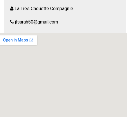
La Très Chouette Compagnie
jlsarah50@gmail.com
Un simple comptable désabusé par son travail et
passablement asocial, profite de sa pause de midi pour
s’initier à la philosophie. Plongé dans sa bulle salvatrice il
est troublé par un personnage au comportement quelque
peu énigmatique. Est-ce un simple casse-pied ? un fou ? ou
pire ?
« Ici et Ailleurs » est un huis clos d’extérieur, un dialogue
animé parfois violent, parfois apaisé, parfois déroutant, et
mêlant absurde, humour et émotion.