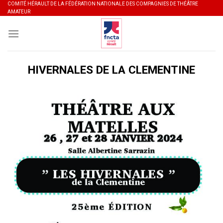
Skip
COMITÉ HÉRAULT DE LA FÉDÉRATION NATIONALE DES COMPAGNIES DE THÉÂTRE
AMATEUR
to
content
HIVERNALES DE LA CLEMENTINE