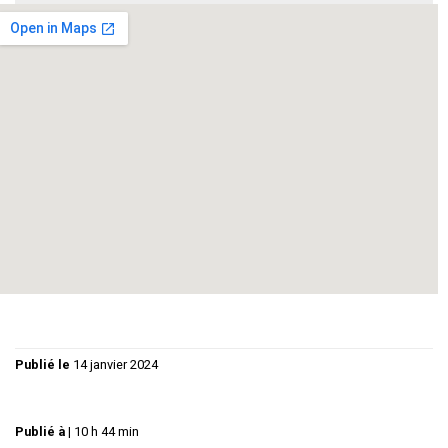
--
--
Deuxième soirée des Hivernales
La clementine reçoit le Théatre de Poche de Vendargues
avec : Arretez vos salades de Olivier Tourancheau
Publié le
14 janvier 2024
Publié à
|
10 h 44 min