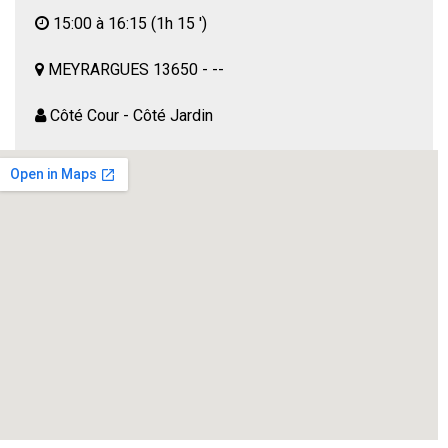
15:00 à 16:15
(1h 15 ')
MEYRARGUES 13650 - --
Côté Cour - Côté Jardin
--
Spectacle de Christophe et Yvon Sales
Cinquante ans après la dissolution de leur communauté
hippie, Mado et Dominique réunissent, sur le Larzac, leurs
anciens camarades . Cette invitation est elle uniquement
dictée par la nostalgie du passé….
Cette pièce nous replonge dans l’actualité et la musique
des années 70.