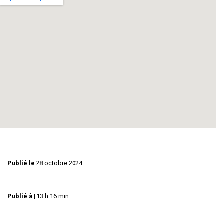
Musique: Antoine Miannay
d’info et réservation :
Par SMS au 06 50 96 75 94 –
asso.tablemise@yahoo.com
Publié le
28 octobre 2024
Publié à
|
13 h 16 min