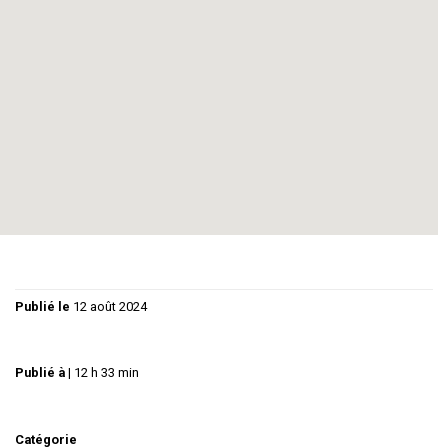
Mise en scène: Ginès Abellan
Musique: Antoine Miannay
Réservations: 06 21 27 72 49 –
compagnieleseclats@gmail.com
Publié le
12 août 2024
Publié à
|
12 h 33 min
Catégorie