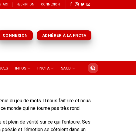
NTACT
INSCRIPTION
CONNEXION
CONNEXION
ADHÉRER À LA FNCTA
NCES
INFOS
FNCTA
SACD
ie du jeu de mots. Il nous fait rire et nous
 ce monde qui ne tourne pas très rond.
t plein de vérité sur ce qui l’entoure. Ses
a poésie et l’émotion se côtoient dans un