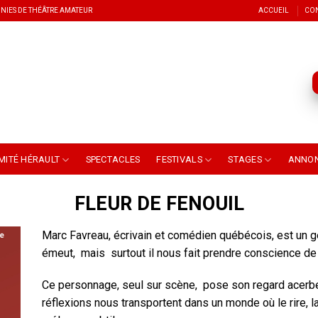
NIES DE THÉÂTRE AMATEUR
ACCUEIL
CO
MITÉ HÉRAULT
SPECTACLES
FESTIVALS
STAGES
ANNO
FLEUR DE FENOUIL
Marc Favreau, écrivain et comédien québécois, est un gén
émeut, mais surtout il nous fait prendre conscience de
Ce personnage, seul sur scène, pose son regard acerbe e
réflexions nous transportent dans un monde où le rire, l