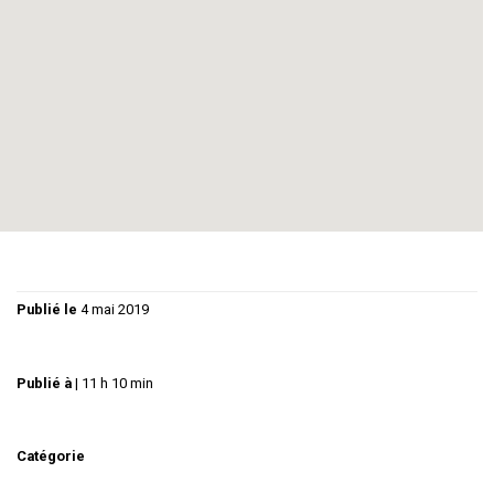
La compagnie du Fait Exprès jouera son spectacle « Désirs
» en version courte ( 30 minutes )
Il y a une belle programmation, et nous vous attendons
nombreux !
Publié le
4 mai 2019
Publié à
|
11 h 10 min
Catégorie