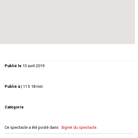
Comment peut-on séduire la femme
d’un génie qu’on
admire
quand on n’a ni son talent ni charme personnel ?
Publié le
13 avril 2019
Publié à
|
11 h 18 min
Catégorie
Ce spectacle a été posté dans .
Signet du spectacle
.