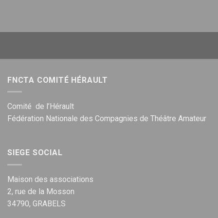
FNCTA COMITÉ HÉRAULT
Comité de l’Hérault
Fédération Nationale des Compagnies de Théâtre Amateur
SIEGE SOCIAL
Maison des associations
2, rue de la Mosson
34790, GRABELS