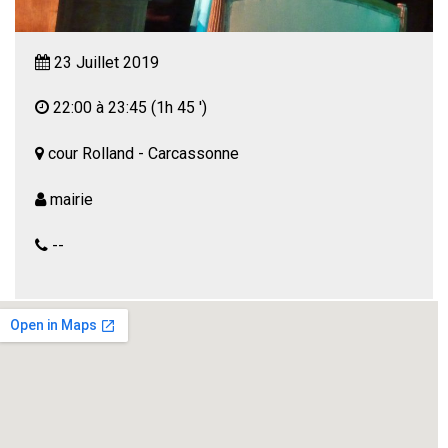
23 Juillet 2019
22:00 à 23:45
(1h 45 ')
cour Rolland - Carcassonne
mairie
--
FESTIVAL OFF DE CARCASSONNE
Sainte-Beuve, écrivain et critique est l’ami de Victor
Hugo.
Il est aussi éperdument amoureux d’ Adèle la femme
de Victor.