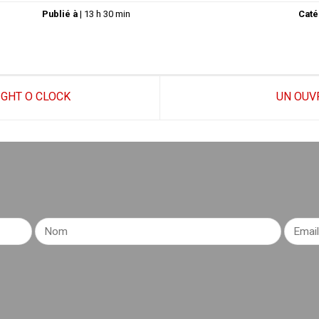
Publié à
|
13 h 30 min
Caté
IGHT O CLOCK
UN OUV