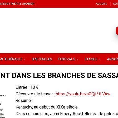
NIES DE THÉÂTRE AMATEUR
ACCUEIL
CO
MITÉ HÉRAULT
SPECTACLES
FESTIVALS
STAGES
ANNO
ENT DANS LES BRANCHES DE SASS
Entrée : 10 €
Découvrez le teaser :
https://youtu.be/nGQjt3tLVAw
Résumé :
Kentucky, au début du XIXe siècle.
Dans ce huis clos, John Emery Rockfeller est le patriar