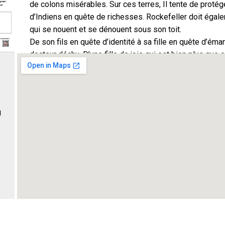
de colons misérables. Sur ces terres, Il tente de proté
d’Indiens en quête de richesses. Rockefeller doit égale
qui se nouent et se dénouent sous son toit.
De son fils en quête d’identité à sa fille en quête d’éma
docteur déchu. D’une fille de joie qui est bien plus que 
rencontre avec Carlos, shérif justicier… ce huis clos se
se battra pour se relever grandi.
Mise en scène : Amélie ZAROUKIAN
Distribution :
U
Jean ARTIERES, Josette BARD, Romy ROLLAND, Philipp
Séverine CAMPAGNA, Gabriel PETOLLA, Didier LECROI