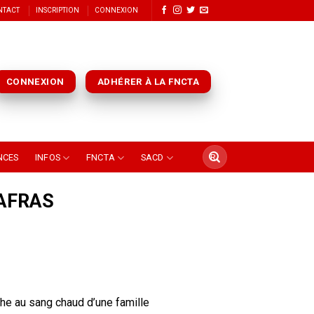
NTACT
INSCRIPTION
CONNEXION
CONNEXION
ADHÉRER À LA FNCTA
NCES
INFOS
FNCTA
SACD
AFRAS
che au sang chaud d’une famille