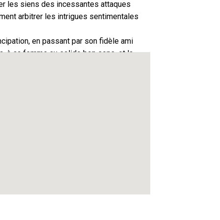
ger les siens des incessantes attaques
ment arbitrer les intrigues sentimentales
ncipation, en passant par son fidèle ami
ça, à sa femme au solide bon sens, et la
ra le terrain de joutes humanistes où chacun
e SOULIE, Pierre ROBERT,
SEY.