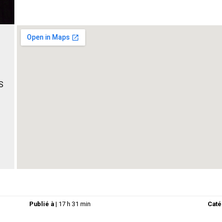
S
Publié à
|
17 h 31 min
Caté