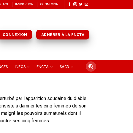
NTACT
INSCRIPTION
CONNEXION
CONNEXION
ADHÉRER À LA FNCTA
NCES
INFOS
FNCTA
SACD
rturbé par l’apparition soudaine du diable
i consiste à damner les cinq femmes de son
 malgré les pouvoirs surnaturels dont il
re contre ses cinq femmes…