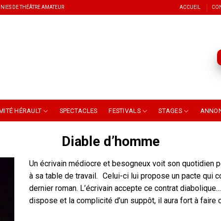
NIES DE THÉÂTRE AMATEUR
ACCUEIL
CO
MITÉ HÉRAULT
SPECTACLES
FESTIVALS
STAGES
ANNO
Diable d’homme
Un écrivain médiocre et besogneux voit son quotidien pe
à sa table de travail. Celui-ci lui propose un pacte qu
dernier roman. L’écrivain accepte ce contrat diabolique…
dispose et la complicité d’un suppôt, il aura fort à fai