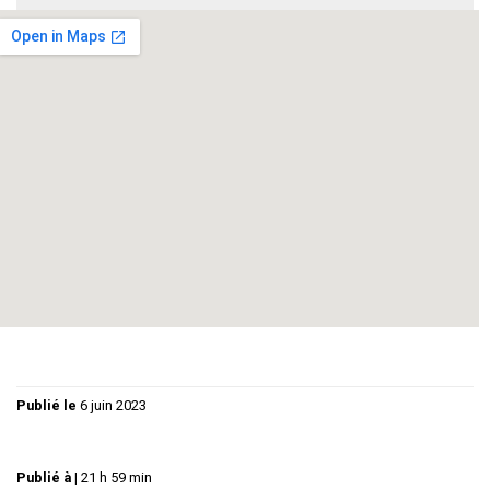
--
Comédie de Moeurs de
JACKY QUIGNON
Gilles victime d’un accident stupide se retrouve au «
Théâtre des pénitences », sorte de purgatoire. Un face à
face va s’installer avec la maitresse des lieux… Grande
prêtresse aux yeux de Gilles qui détiens les clefs de son
sort….
Publié le
6 juin 2023
Publié à
|
21 h 59 min