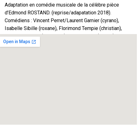
Adaptation en comédie musicale de la célèbre pièce
d’Edmond ROSTAND. (reprise/adapatation 2018).
Comédiens : Vincent Perret/Laurent Garnier (cyrano),
Isabelle Sibille (roxane), Florimond Tempie (christian),
Frederic Lephay (de guiche), Eric Chabaud (le bret), Gines
Abellan (valvert), Jean Louis Sarah (carbon de castel jaloux),
Vincent Perret/Laurent Garnier (Montfleury/le capucin),
Dominique Jacques (la duègne), Michèle Bolon, Micheline
Begarra, Didier Jeanjean (lignère), Joelle Amsallem (le
fâcheux), Marie-Odile Phung, Béatrice Rimbert, Béatrice
Ruffié Lacas, Virgine Zanone.
musique : Antoine et Flavien Mianney
Lumières : Michel Penalver
décors : jean roger Grais
Mise en scène : Jean Pierre Albe