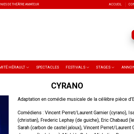
NIES DE THÉÂTRE AMATEUR
ACCUEIL
CO
MITÉ HÉRAULT
SPECTACLES
FESTIVALS
STAGES
ANNO
CYRANO
Adaptation en comédie musicale de la célèbre pièce 
Comédiens : Vincent Perret/Laurent Garnier (cyrano), Is
(christian), Frederic Lephay (de guiche), Eric Chabaud (le
Sarah (carbon de castel jaloux), Vincent Perret/Laurent 