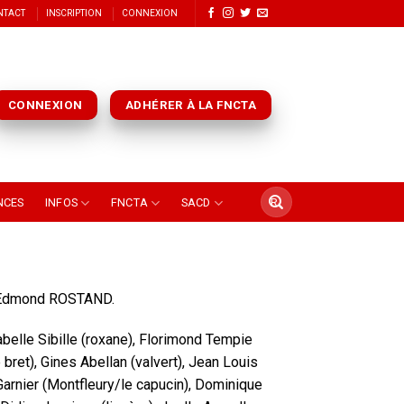
NTACT
INSCRIPTION
CONNEXION
CONNEXION
ADHÉRER À LA FNCTA
NCES
INFOS
FNCTA
SACD
d’Edmond ROSTAND.
abelle Sibille (roxane), Florimond Tempie
 bret), Gines Abellan (valvert), Jean Louis
Garnier (Montfleury/le capucin), Dominique