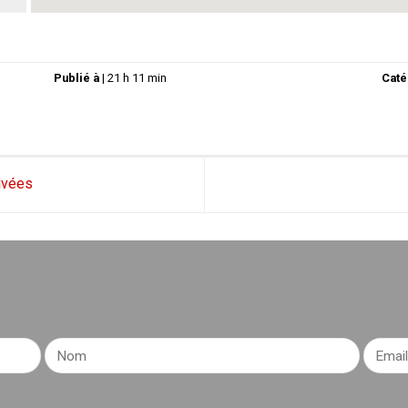
Publié à
|
21 h 11 min
Caté
ivées