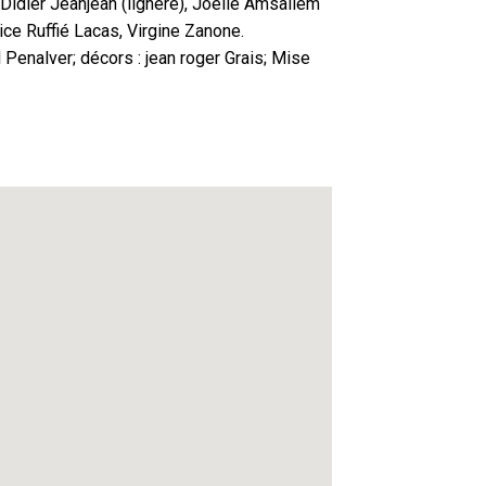
Didier Jeanjean (lignère), Joelle Amsallem
ice Ruffié Lacas, Virgine Zanone.
 Penalver; décors : jean roger Grais; Mise