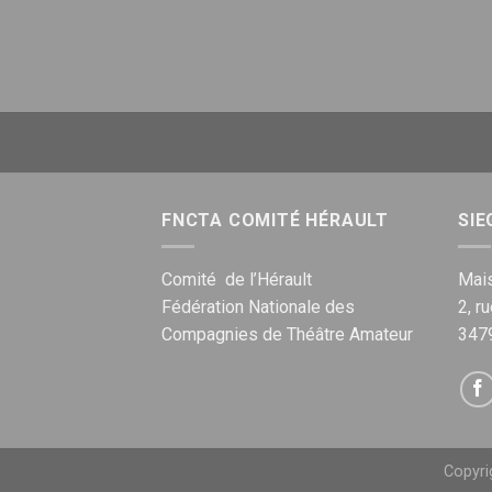
FNCTA COMITÉ HÉRAULT
SIE
Comité de l’Hérault
Mais
Fédération Nationale des
2, r
Compagnies de Théâtre Amateur
347
Copyr