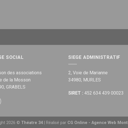
GE SOCIAL
SIEGE ADMINISTRATIF
on des associations
2, Voie de Marianne
ue de la Mosson
34980, MURLES
90, GRABELS
SIRET :
452 634 439 00023
ight 2026 ©
Théatre 34
| Réalisé par
CG Online - Agence Web Montp