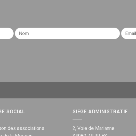
GE SOCIAL
SIEGE ADMINISTRATIF
on des associations
2, Voie de Marianne
ue de la Mosson
34980, MURLES