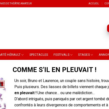
NIES DE THÉÂTRE AMATEUR
ACCUEIL
CO
MITÉ HÉRAULT
SPECTACLES
FESTIVALS
STAGES
ANNO
COMME S’IL EN PLEUVAIT !
Un soir, Bruno et Laurence, un couple sans histoire, trou
Puis plusieurs. Des liasses de billets viennent chaque 
en pleuvait !
Une chance… ou une malédiction…
D’abord intrigués, puis paniqués par cet argent tombé du
confrontés à leurs divergences de comportements et à l