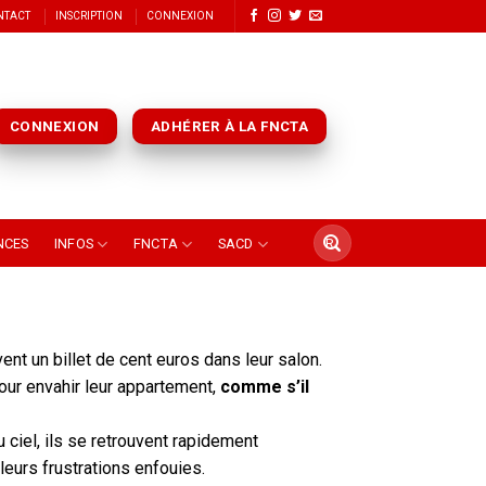
NTACT
INSCRIPTION
CONNEXION
CONNEXION
ADHÉRER À LA FNCTA
NCES
INFOS
FNCTA
SACD
vent un billet de cent euros dans leur salon.
jour envahir leur appartement,
comme s’il
 ciel, ils se retrouvent rapidement
eurs frustrations enfouies.