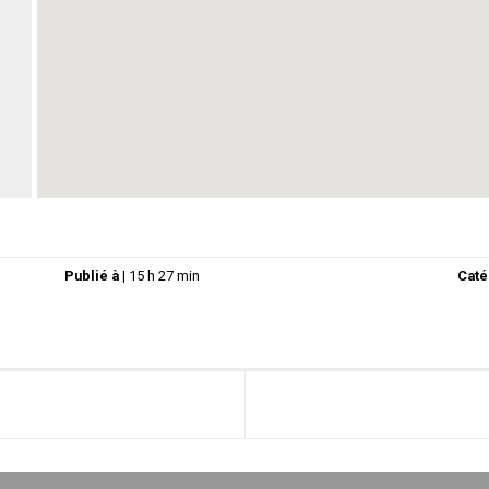
Publié à
|
15 h 27 min
Caté