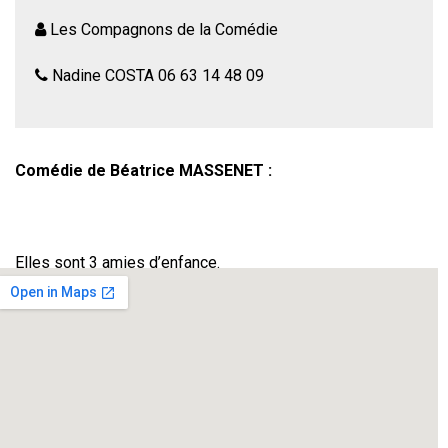
Les Compagnons de la Comédie
Nadine COSTA 06 63 14 48 09
Comédie de Béatrice MASSENET :
Elles sont 3 amies d’enfance.
Elles pensent qu’elles se connaissent par cœur, qu’elles
sont « Comme des Sœurs ».
Quand elles se retrouvent, c’est l’occasion pour elles de
faire le point sur leurs vies : de parler d’amour, de se
moquer des tendances actuelles, de se faire des reproches