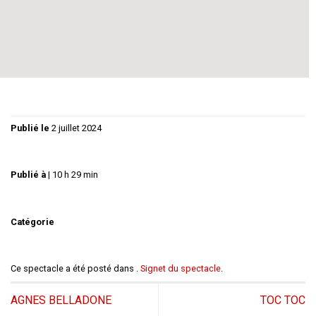
ou de s’émouvoir.
Mais, se disent-elles vraiment tout ? Et d’ailleurs, est-il bon
de tout se dire ?
Publié le
2 juillet 2024
Publié à
|
10 h 29 min
Catégorie
Ce spectacle a été posté dans .
Signet du spectacle
.
AGNES BELLADONE
TOC TOC