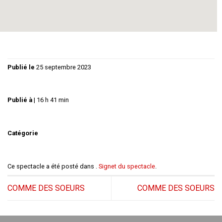
Mais, se disent vraiment tout ? Et d’ailleurs, est-il bon de
tout se dire ?
Publié le
25 septembre 2023
Publié à
|
16 h 41 min
Catégorie
Ce spectacle a été posté dans .
Signet du spectacle
.
COMME DES SOEURS
COMME DES SOEURS