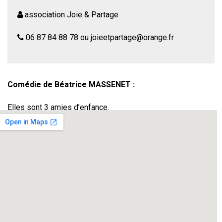
association Joie & Partage
06 87 84 88 78 ou joieetpartage@orange.fr
Comédie de Béatrice MASSENET :
Elles sont 3 amies d’enfance.
Elles pensent qu’elles se connaissent par cœur, qu’elles
sont « Comme des Sœurs ».
Quand elles se retrouvent, c’est l’occasion pour elles de
faire le point sur leurs vies : de parler d’amour, de se
moquer des tendances actuelles, de se faire des reproches
ou de s’émouvoir.