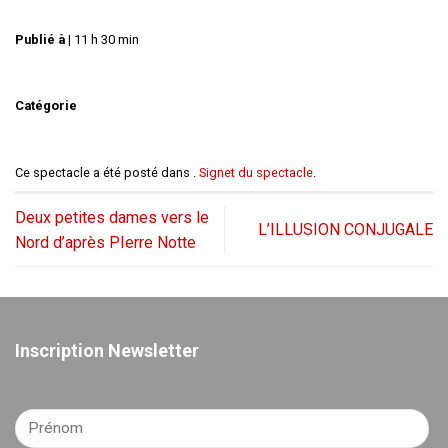
Publié à
|
11 h 30 min
Catégorie
Ce spectacle a été posté dans .
Signet du spectacle
.
Deux petites dames vers le
L’ILLUSION CONJUGALE
Nord d’après PIerre Notte
Inscription Newsletter