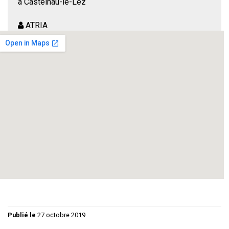
à Castelnau-le-Lez
ATRIA
Florence Trebuchon ftrebuchon@free.fr
Trois personnes que manifestement tout oppose vont être
contraintes de passer 36 heures ensemble… Cette
rencontre risque d’être explosive et elle réserve bien des
surprises…
Cellule de criseS est une comédie sociale qui vous invite à
rire de nos préjugés, de notre société et de ses dérives…
Publié le
27 octobre 2019