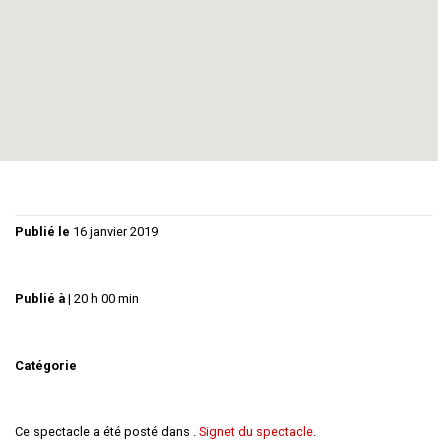
Une satyre du monde du théâtre , drôle et alerte, avec des
visuels colorés et des musiques actuelles.
Tarif plein, 15 euros, tarif réduit 12 euros.
Reservation en ligne
Publié le
16 janvier 2019
Publié à
|
20 h 00 min
Catégorie
Ce spectacle a été posté dans .
Signet du spectacle
.