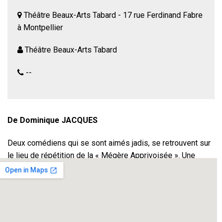
Théâtre Beaux-Arts Tabard - 17 rue Ferdinand Fabre
à Montpellier
Théâtre Beaux-Arts Tabard
--
De Dominique JACQUES
Deux comédiens qui se sont aimés jadis, se retrouvent sur
le lieu de répétition de la « Mégère Apprivoisée ». Une
metteure en scène, plutôt déjantée, va arriver de façon
inopinée et bouleverser les répétitions. Les ego vont
s’affronter , les masques tomber mais l’humour va
l’emporter sur les désillusions.