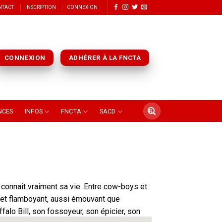
NTACT
INSCRIPTION
CONNEXION
CONNEXION
ADHÉRER À LA FNCTA
NCES
INFOS
FNCTA
SACD
connaît vraiment sa vie. Entre cow-boys et
e et flamboyant, aussi émouvant que
alo Bill, son fossoyeur, son épicier, son