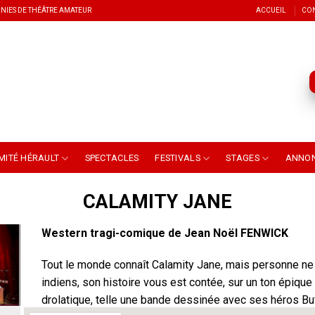
NIES DE THÉÂTRE AMATEUR
ACCUEIL
CO
MITÉ HÉRAULT
SPECTACLES
FESTIVALS
STAGES
ANNO
CALAMITY JANE
Western tragi-comique de Jean Noël FENWICK
Tout le monde connaît Calamity Jane, mais personne ne 
indiens, son histoire vous est contée, sur un ton épiqu
drolatique, telle une bande dessinée avec ses héros Buff