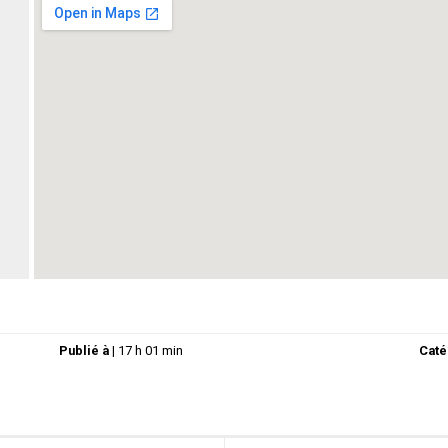
saloon. Tous les ingrédients pour vous plonger dans l’
Publié à
|
17 h 01 min
Caté