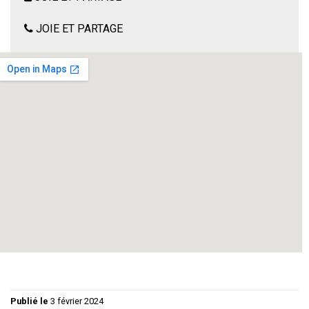
JOIE ET PARTAGE
Western tragi-comique de Jean Noël FENWICK
Tout le monde connaît Calamity Jane, mais personne ne
connaît vraiment sa vie.Entre cow-boys et indiens, son
histoire vous est contée, sur un ton épique et flamboyant,
aussi émouvant que drolatique, telle une bande dessinée
avec ses héros Buffalo Bill, son fossoyeur, son épicier, son
saloon. Tous les ingrédients pour vous plonger dans l’Ouest
américain
Publié le
3 février 2024