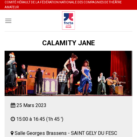
Skip
COMITÉ HÉRAULT DE LA FÉDÉRATION NATIONALE DES COMPAGNIES DE THÉÂTRE
AMATEUR
to
content
CALAMITY JANE
25 Mars 2023
15:00 à 16:45
(1h 45 ')
Salle Georges Brassens - SAINT GELY DU FESC