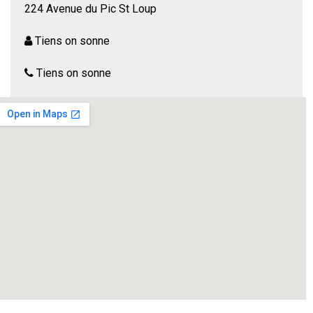
224 Avenue du Pic St Loup
Tiens on sonne
Tiens on sonne
Western tragi-comique de Jean Noël FENWICK
Tout le monde connaît Calamity Jane, mais personne ne
connaît vraiment sa vie. Entre cow-boys et indiens, son
histoire vous est contée, sur un ton épique et flamboyant,
aussi émouvant que drolatique, telle une bande dessinée
avec ses héros Buffalo Bill, son fossoyeur, son épicier, son
saloon. Tous les ingrédients pour vous plonger dans l’Ouest
américain