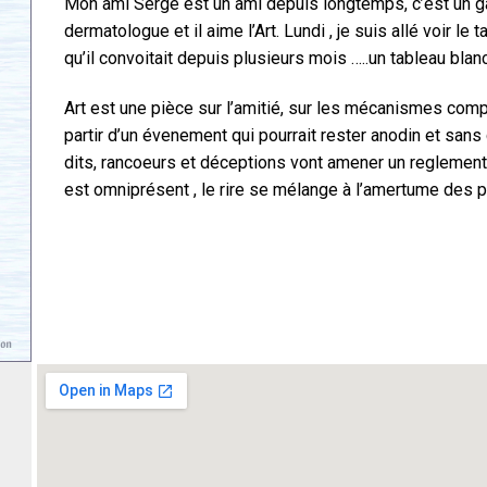
Mon ami Serge est un ami depuis longtemps, c’est un gar
dermatologue et il aime l’Art. Lundi , je suis allé voir 
qu’il convoitait depuis plusieurs mois …..un tableau blan
Art est une pièce sur l’amitié, sur les mécanismes compl
partir d’un évenement qui pourrait rester anodin et san
dits, rancoeurs et déceptions vont amener un regleme
est omniprésent , le rire se mélange à l’amertume des p