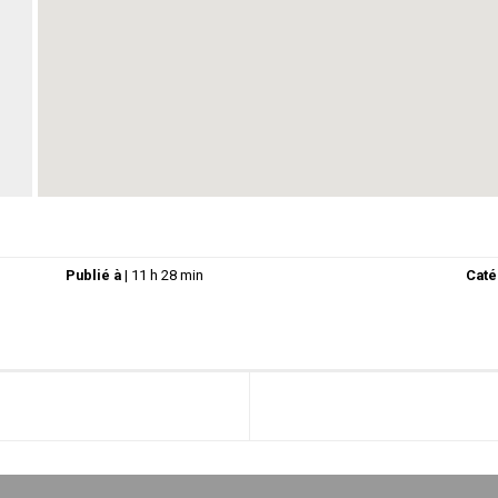
Publié à
|
11 h 28 min
Caté