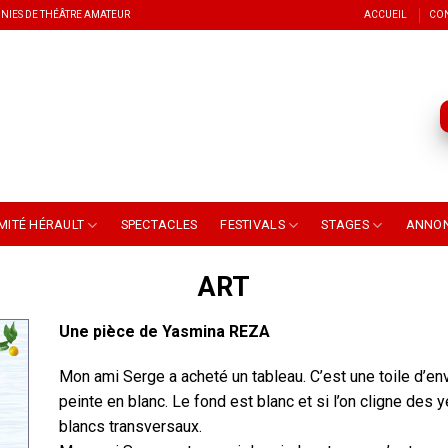
NIES DE THÉÂTRE AMATEUR
ACCUEIL
CO
MITÉ HÉRAULT
SPECTACLES
FESTIVALS
STAGES
ANNO
ART
Une pièce de Yasmina REZA
Mon ami Serge a acheté un tableau. C’est une toile d’en
peinte en blanc. Le fond est blanc et si l’on cligne des 
blancs transversaux.