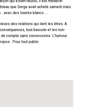
çon qui a bien réussi, il est medecin
le tableau que Serge avait acheté samedi mais
c….avec des liserés blancs …..
exes des relations qui lient les êtres. A
s conséquences, tout bascule et les non-
nt de compte sans concessions. L’humour
ropos . Pour tout public