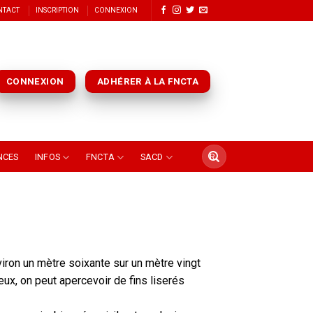
NTACT
INSCRIPTION
CONNEXION
CONNEXION
ADHÉRER À LA FNCTA
NCES
INFOS
FNCTA
SACD
viron un mètre soixante sur un mètre vingt
yeux, on peut apercevoir de fins liserés