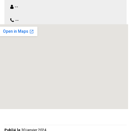
--
--
Art est une pièce sur l’amitié, sur les mécanismes
complexes des relations qui lient les êtres. A partir
d’un évenement qui pourrait rester anodin et sans
conséquences, tout bascule et les non-dits, rancoeurs
et déceptions vont amener un reglement de compte
sans concessions. L’humour est omniprésent , le rire
se mélange à l’amertume des propos . Pour tout public
.
Publié le
30 janvier 2024