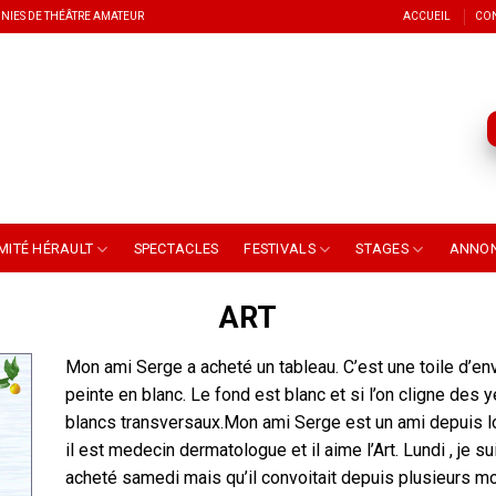
NIES DE THÉÂTRE AMATEUR
ACCUEIL
CO
MITÉ HÉRAULT
SPECTACLES
FESTIVALS
STAGES
ANNO
ART
Mon ami Serge a acheté un tableau. C’est une toile d’en
peinte en blanc. Le fond est blanc et si l’on cligne des 
blancs transversaux.Mon ami Serge est un ami depuis lo
il est medecin dermatologue et il aime l’Art. Lundi , je su
acheté samedi mais qu’il convoitait depuis plusieurs mo