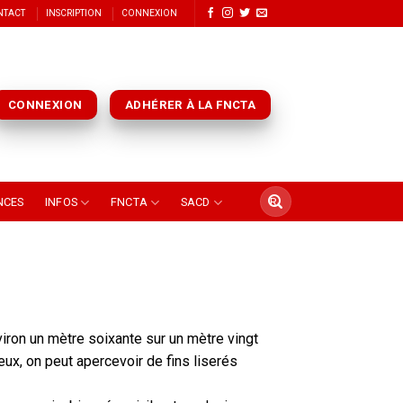
NTACT
INSCRIPTION
CONNEXION
CONNEXION
ADHÉRER À LA FNCTA
NCES
INFOS
FNCTA
SACD
viron un mètre soixante sur un mètre vingt
yeux, on peut apercevoir de fins liserés