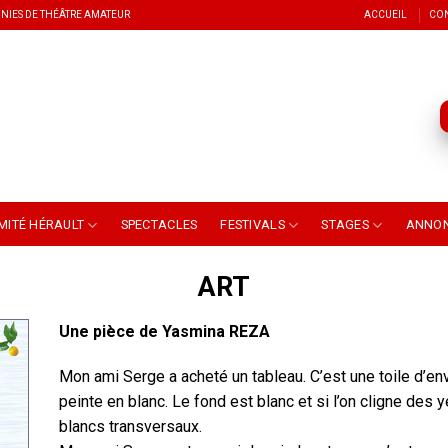
NIES DE THÉÂTRE AMATEUR
ACCUEIL
CO
MITÉ HÉRAULT
SPECTACLES
FESTIVALS
STAGES
ANNO
ART
Une pièce de Yasmina REZA
Mon ami Serge a acheté un tableau. C’est une toile d’en
peinte en blanc. Le fond est blanc et si l’on cligne des 
blancs transversaux.