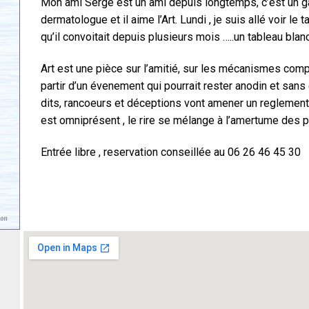
Mon ami Serge est un ami depuis longtemps, c’est un gar
dermatologue et il aime l’Art. Lundi , je suis allé voir 
qu’il convoitait depuis plusieurs mois …..un tableau blan
Art est une pièce sur l’amitié, sur les mécanismes compl
partir d’un évenement qui pourrait rester anodin et san
dits, rancoeurs et déceptions vont amener un regleme
est omniprésent , le rire se mélange à l’amertume des p
Entrée libre , reservation conseillée au 06 26 46 45 30