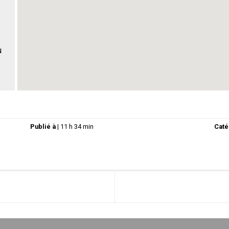
u
Publié à
|
11 h 34 min
Caté