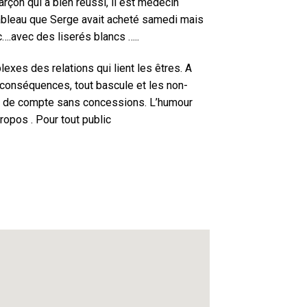
çon qui a bien réussi, il est medecin
le tableau que Serge avait acheté samedi mais
c….avec des liserés blancs …..
exes des relations qui lient les êtres. A
s conséquences, tout bascule et les non-
nt de compte sans concessions. L’humour
ropos . Pour tout public