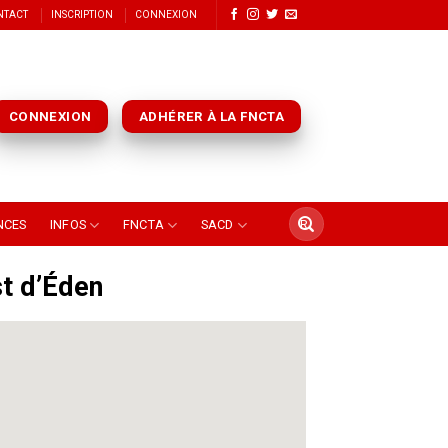
NTACT
INSCRIPTION
CONNEXION
CONNEXION
ADHÉRER À LA FNCTA
NCES
INFOS
FNCTA
SACD
t d’Éden
 de pommes- bio?- et de feuilles de
trop comment faire pour avoir une
t coin de paradis….