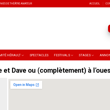
NIES DE THÉÂTRE AMATEUR
ACCUEIL
CO
MITÉ HÉRAULT
SPECTACLES
FESTIVALS
STAGES
ANNO
 et Dave ou (complètement) à l’oues
Parodie du 1er couple biblique qui consomme beaucoup
vignes, tendances selon saison…..mais qui ne sait pas 
descendance qui, de toutes façons, le bousillera ce peti
Amen.