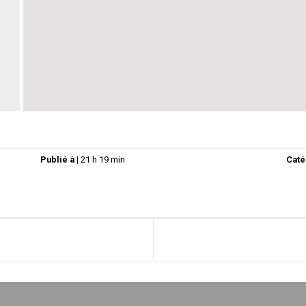
Ou pas.
Publié à
|
21 h 19 min
Caté