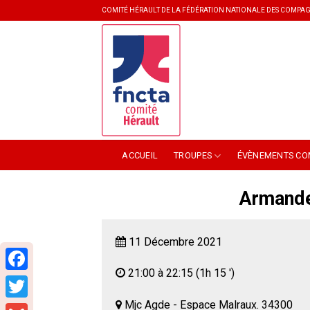
Skip
COMITÉ HÉRAULT DE LA FÉDÉRATION NATIONALE DES COMPAG
to
content
ACCUEIL
TROUPES
ÉVÈNEMENTS CO
Armande
11 Décembre 2021
21:00 à 22:15
(1h 15 ')
Facebook
Mjc Agde - Espace Malraux. 34300
Twitter