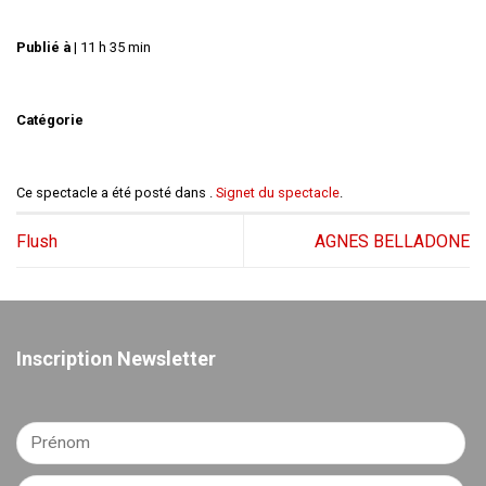
Publié à
|
11 h 35 min
Catégorie
Ce spectacle a été posté dans .
Signet du spectacle
.
Flush
AGNES BELLADONE
Inscription Newsletter