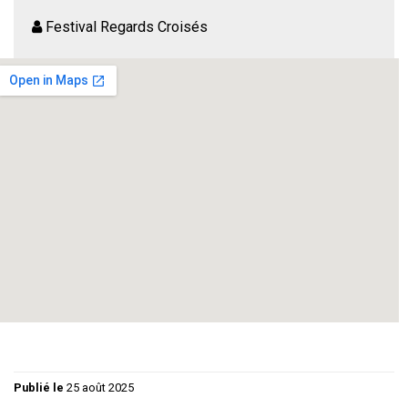
Festival Regards Croisés
Cie La mise en bouteille 34570 Vailhauques
Synopsis de Amande et Bysance
Dans un avenir imprécis, à l’intérieur d’un zoo, une
exposition consacrée à la femme, espèce disparue. Le
décor est une espace clos, en réalité une prison améliorée,
dont le style est étrange et imaginaire. Au fond de cet
endroit est présentée l’effigie de Vespasien 833, le célèbre
chercheur.
Publié le
25 août 2025