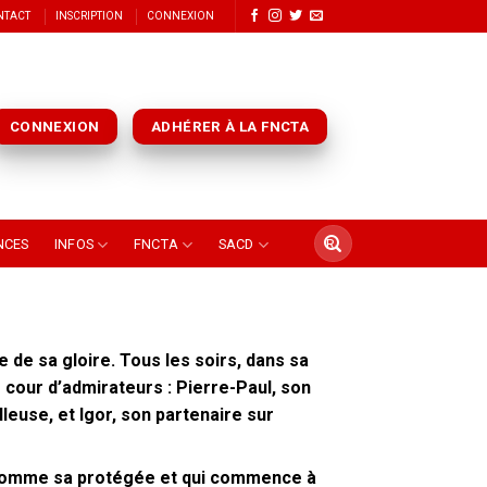
NTACT
INSCRIPTION
CONNEXION
CONNEXION
ADHÉRER À LA FNCTA
NCES
INFOS
FNCTA
SACD
 de sa gloire.
Tous les soirs, dans sa
e cour d’admirateurs : Pierre-Paul, son
illeuse, et Igor, son partenaire sur
comme sa protégée et qui commence à