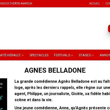
NIES DE THÉÂTRE AMATEUR
ACCUEIL
CO
MITÉ HÉRAULT
SPECTACLES
FESTIVALS
STAGES
ANNO
AGNES BELLADONE
La grande comédienne Agnès Belladone est au faîte
loge, après les derniers rappels, elle règne sur un
agent, Philippe, un journaliste, Gisèle, sa fidèle hab
scène et dans la vie.
Une jeune comédienne, Anne, qu’Agnès présente 