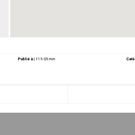
Publié à
|
11 h 05 min
Caté