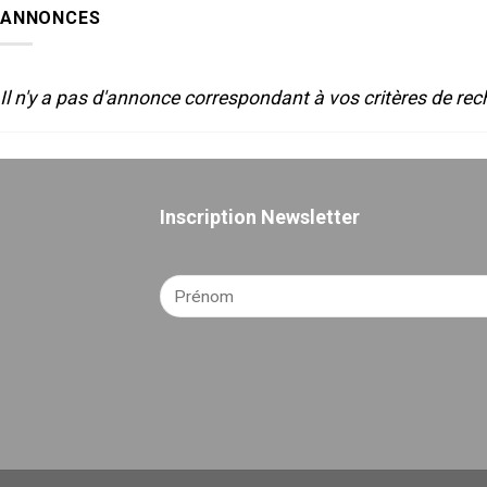
SON
2025
ANNONCES
POUR
LE
THEATRE
Il n'y a pas d'annonce correspondant à vos critères de rec
Inscription Newsletter