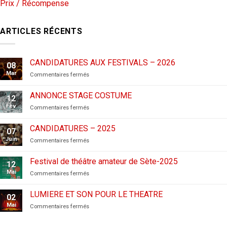
Prix / Récompense
ARTICLES RÉCENTS
CANDIDATURES AUX FESTIVALS – 2026
08
Mar
sur
Commentaires fermés
CANDIDATURES
AUX
ANNONCE STAGE COSTUME
12
FESTIVALS
Fév
sur
Commentaires fermés
–
ANNONCE
2026
STAGE
CANDIDATURES – 2025
07
COSTUME
Juin
sur
Commentaires fermés
CANDIDATURES
–
Festival de théâtre amateur de Sète-2025
12
2025
Mai
sur
Commentaires fermés
Festival
de
LUMIERE ET SON POUR LE THEATRE
02
théâtre
Mai
sur
Commentaires fermés
amateur
LUMIERE
de
ET
Sète-