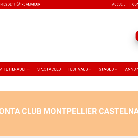
NIES DE THÉÂTRE AMATEUR
ACCUEIL
CO
MITÉ HÉRAULT
SPECTACLES
FESTIVALS
STAGES
ANNO
ONTA CLUB MONTPELLIER CASTELN