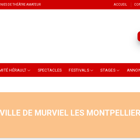
NIES DE THÉÂTRE AMATEUR
ACCUEIL
CO
MITÉ HÉRAULT
SPECTACLES
FESTIVALS
STAGES
ANNO
VILLE DE MURVIEL LES MONTPELLIE