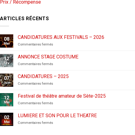
Prix / Récompense
ARTICLES RÉCENTS
CANDIDATURES AUX FESTIVALS – 2026
08
Mar
sur
Commentaires fermés
CANDIDATURES
AUX
ANNONCE STAGE COSTUME
12
FESTIVALS
Fév
sur
Commentaires fermés
–
ANNONCE
2026
STAGE
CANDIDATURES – 2025
07
COSTUME
Juin
sur
Commentaires fermés
CANDIDATURES
–
Festival de théâtre amateur de Sète-2025
12
2025
Mai
sur
Commentaires fermés
Festival
de
LUMIERE ET SON POUR LE THEATRE
02
théâtre
Mai
sur
Commentaires fermés
amateur
LUMIERE
de
ET
Sète-