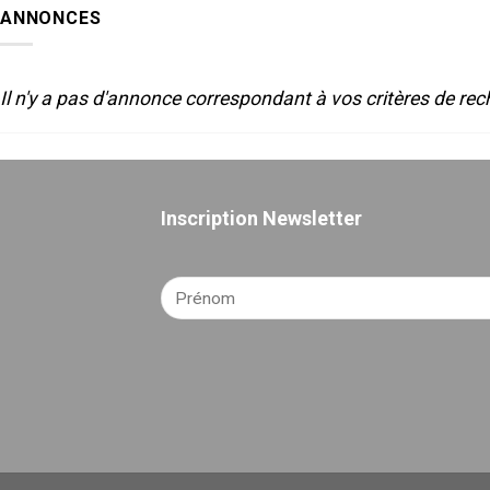
SON
2025
ANNONCES
POUR
LE
THEATRE
Il n'y a pas d'annonce correspondant à vos critères de rec
Inscription Newsletter