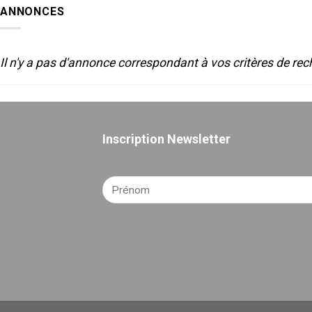
SON
2025
ANNONCES
POUR
LE
THEATRE
Il n'y a pas d'annonce correspondant à vos critères de rec
Inscription Newsletter