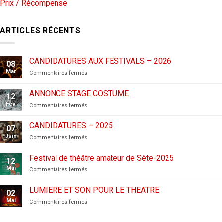
Prix / Récompense
ARTICLES RÉCENTS
CANDIDATURES AUX FESTIVALS – 2026
08
Mar
sur
Commentaires fermés
CANDIDATURES
AUX
ANNONCE STAGE COSTUME
12
FESTIVALS
Fév
sur
Commentaires fermés
–
ANNONCE
2026
STAGE
CANDIDATURES – 2025
07
COSTUME
Juin
sur
Commentaires fermés
CANDIDATURES
–
Festival de théâtre amateur de Sète-2025
12
2025
Mai
sur
Commentaires fermés
Festival
de
LUMIERE ET SON POUR LE THEATRE
02
théâtre
Mai
sur
Commentaires fermés
amateur
LUMIERE
de
ET
Sète-