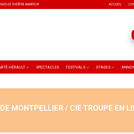
NIES DE THÉÂTRE AMATEUR
ACCUEIL
CO
MITÉ HÉRAULT
SPECTACLES
FESTIVALS
STAGES
ANNO
 DE MONTPELLIER / CIE TROUPE EN L