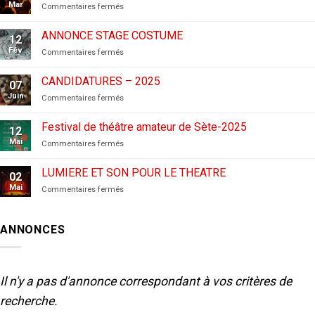
Mar
sur
Commentaires fermés
CANDIDATURES
AUX
ANNONCE STAGE COSTUME
12
FESTIVALS
Fév
sur
Commentaires fermés
–
ANNONCE
2026
STAGE
CANDIDATURES – 2025
07
COSTUME
Juin
sur
Commentaires fermés
CANDIDATURES
–
Festival de théâtre amateur de Sète-2025
12
2025
Mai
sur
Commentaires fermés
Festival
de
LUMIERE ET SON POUR LE THEATRE
02
théâtre
Mai
sur
Commentaires fermés
amateur
LUMIERE
de
ET
Sète-
SON
2025
ANNONCES
POUR
LE
THEATRE
Il n'y a pas d'annonce correspondant à vos critères de
recherche.