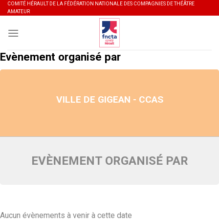
Skip
COMITÉ HÉRAULT DE LA FÉDÉRATION NATIONALE DES COMPAGNIES DE THÉÂTRE
AMATEUR
to
content
Evènement organisé par
VILLE DE GIGEAN - CCAS
EVÈNEMENT ORGANISÉ PAR
Aucun évènements à venir à cette date