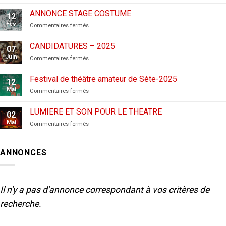
CANDIDATURES
AUX
ANNONCE STAGE COSTUME
12
FESTIVALS
Fév
sur
Commentaires fermés
–
ANNONCE
2026
STAGE
CANDIDATURES – 2025
07
COSTUME
Juin
sur
Commentaires fermés
CANDIDATURES
–
Festival de théâtre amateur de Sète-2025
12
2025
Mai
sur
Commentaires fermés
Festival
de
LUMIERE ET SON POUR LE THEATRE
02
théâtre
Mai
sur
Commentaires fermés
amateur
LUMIERE
de
ET
Sète-
SON
2025
ANNONCES
POUR
LE
THEATRE
Il n'y a pas d'annonce correspondant à vos critères de
recherche.