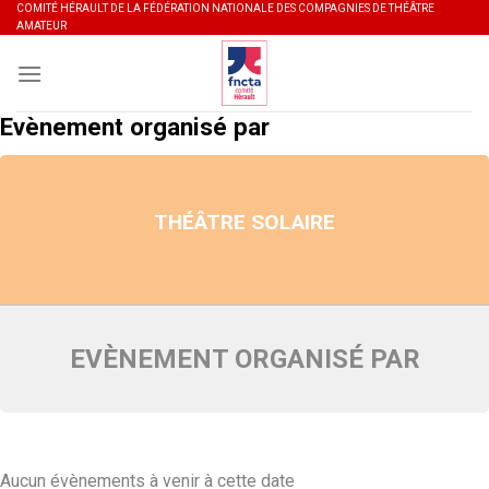
Skip
COMITÉ HÉRAULT DE LA FÉDÉRATION NATIONALE DES COMPAGNIES DE THÉÂTRE
AMATEUR
to
content
Evènement organisé par
THÉÂTRE SOLAIRE
EVÈNEMENT ORGANISÉ PAR
Aucun évènements à venir à cette date