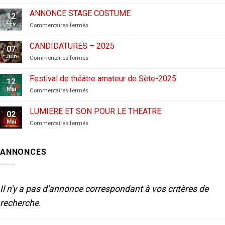
CANDIDATURES
AUX
ANNONCE STAGE COSTUME
12
FESTIVALS
Fév
sur
Commentaires fermés
–
ANNONCE
2026
STAGE
CANDIDATURES – 2025
07
COSTUME
Juin
sur
Commentaires fermés
CANDIDATURES
–
Festival de théâtre amateur de Sète-2025
12
2025
Mai
sur
Commentaires fermés
Festival
de
LUMIERE ET SON POUR LE THEATRE
02
théâtre
Mai
sur
Commentaires fermés
amateur
LUMIERE
de
ET
Sète-
SON
2025
ANNONCES
POUR
LE
THEATRE
Il n'y a pas d'annonce correspondant à vos critères de
recherche.