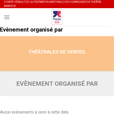
Skip
COMITÉ HÉRAULT DE LA FÉDÉRATION NATIONALE DES COMPAGNIES DE THÉÂTRE
AMATEUR
to
content
Evènement organisé par
THÉÂTRALES DE VERFEIL
EVÈNEMENT ORGANISÉ PAR
Aucun évènements à venir à cette date