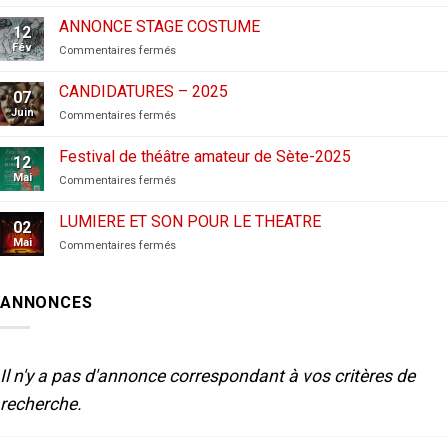
CANDIDATURES
AUX
ANNONCE STAGE COSTUME
12
FESTIVALS
Fév
sur
Commentaires fermés
–
ANNONCE
2026
STAGE
CANDIDATURES – 2025
07
COSTUME
Juin
sur
Commentaires fermés
CANDIDATURES
–
Festival de théâtre amateur de Sète-2025
12
2025
Mai
sur
Commentaires fermés
Festival
de
LUMIERE ET SON POUR LE THEATRE
02
théâtre
Mai
sur
Commentaires fermés
amateur
LUMIERE
de
ET
Sète-
SON
2025
ANNONCES
POUR
LE
THEATRE
Il n'y a pas d'annonce correspondant à vos critères de
recherche.