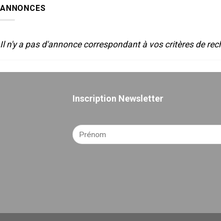
SON
2025
ANNONCES
POUR
LE
THEATRE
Il n'y a pas d'annonce correspondant à vos critères de rec
Inscription Newsletter