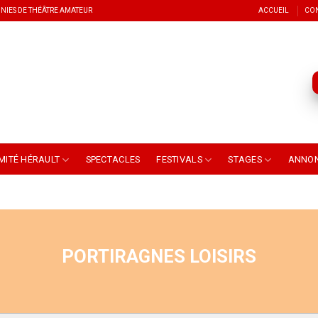
NIES DE THÉÂTRE AMATEUR
ACCUEIL
CO
MITÉ HÉRAULT
SPECTACLES
FESTIVALS
STAGES
ANNO
PORTIRAGNES LOISIRS