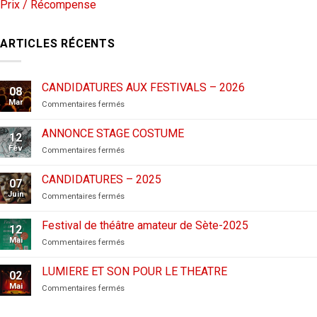
Prix / Récompense
ARTICLES RÉCENTS
CANDIDATURES AUX FESTIVALS – 2026
08
Mar
sur
Commentaires fermés
CANDIDATURES
AUX
ANNONCE STAGE COSTUME
12
FESTIVALS
Fév
sur
Commentaires fermés
–
ANNONCE
2026
STAGE
CANDIDATURES – 2025
07
COSTUME
Juin
sur
Commentaires fermés
CANDIDATURES
–
Festival de théâtre amateur de Sète-2025
12
2025
Mai
sur
Commentaires fermés
Festival
de
LUMIERE ET SON POUR LE THEATRE
02
théâtre
Mai
sur
Commentaires fermés
amateur
LUMIERE
de
ET
Sète-