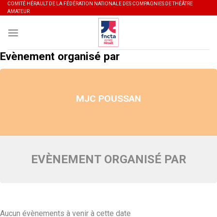
Skip
COMITÉ HÉRAULT DE LA FÉDÉRATION NATIONALE DES COMPAGNIES DE THÉÂTRE
AMATEUR
to
content
Evènement organisé par
MJC POUSSAN
EVÈNEMENT ORGANISÉ PAR
Aucun évènements à venir à cette date