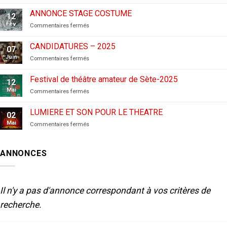
CANDIDATURES
AUX
ANNONCE STAGE COSTUME
12
FESTIVALS
Fév
sur
Commentaires fermés
–
ANNONCE
2026
STAGE
CANDIDATURES – 2025
07
COSTUME
Juin
sur
Commentaires fermés
CANDIDATURES
–
Festival de théâtre amateur de Sète-2025
12
2025
Mai
sur
Commentaires fermés
Festival
de
LUMIERE ET SON POUR LE THEATRE
02
théâtre
Mai
sur
Commentaires fermés
amateur
LUMIERE
de
ET
Sète-
SON
2025
ANNONCES
POUR
LE
THEATRE
Il n'y a pas d'annonce correspondant à vos critères de
recherche.