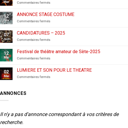
Mar
sur
Commentaires fermés
CANDIDATURES
AUX
ANNONCE STAGE COSTUME
12
FESTIVALS
Fév
sur
Commentaires fermés
–
ANNONCE
2026
STAGE
CANDIDATURES – 2025
07
COSTUME
Juin
sur
Commentaires fermés
CANDIDATURES
–
Festival de théâtre amateur de Sète-2025
12
2025
Mai
sur
Commentaires fermés
Festival
de
LUMIERE ET SON POUR LE THEATRE
02
théâtre
Mai
sur
Commentaires fermés
amateur
LUMIERE
de
ET
Sète-
SON
2025
ANNONCES
POUR
LE
THEATRE
Il n'y a pas d'annonce correspondant à vos critères de
recherche.