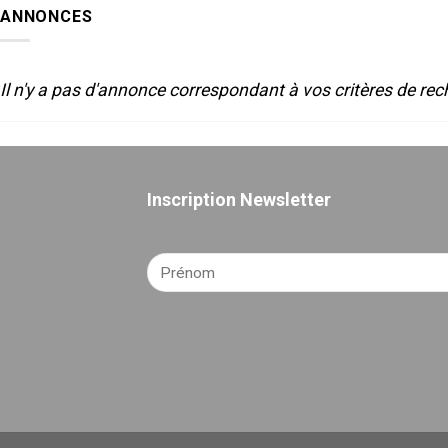
SON
2025
ANNONCES
POUR
LE
THEATRE
Il n'y a pas d'annonce correspondant à vos critères de rec
Inscription Newsletter