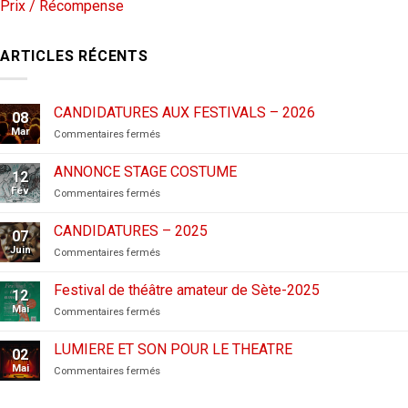
Prix / Récompense
ARTICLES RÉCENTS
CANDIDATURES AUX FESTIVALS – 2026
08
Mar
sur
Commentaires fermés
CANDIDATURES
AUX
ANNONCE STAGE COSTUME
12
FESTIVALS
Fév
sur
Commentaires fermés
–
ANNONCE
2026
STAGE
CANDIDATURES – 2025
07
COSTUME
Juin
sur
Commentaires fermés
CANDIDATURES
–
Festival de théâtre amateur de Sète-2025
12
2025
Mai
sur
Commentaires fermés
Festival
de
LUMIERE ET SON POUR LE THEATRE
02
théâtre
Mai
sur
Commentaires fermés
amateur
LUMIERE
de
ET
Sète-