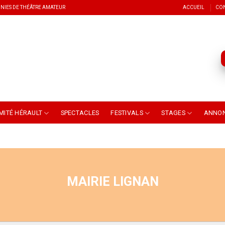
NIES DE THÉÂTRE AMATEUR
ACCUEIL
CO
MITÉ HÉRAULT
SPECTACLES
FESTIVALS
STAGES
ANNO
MAIRIE LIGNAN