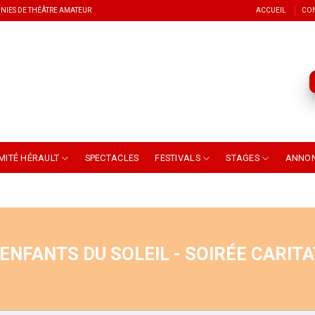
NIES DE THÉÂTRE AMATEUR
ACCUEIL
CO
MITÉ HÉRAULT
SPECTACLES
FESTIVALS
STAGES
ANNO
 ENFANTS DU SOLEIL - SOIRÉE CARITA