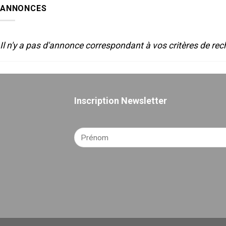
SON
2025
ANNONCES
POUR
LE
THEATRE
Il n'y a pas d'annonce correspondant à vos critères de rec
Inscription Newsletter