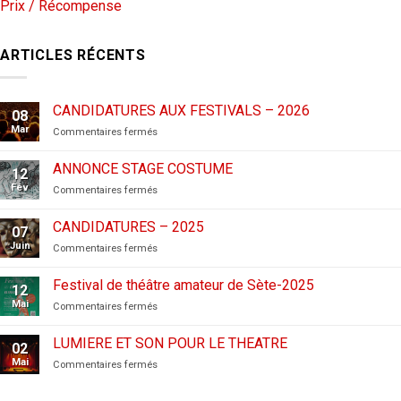
Prix / Récompense
ARTICLES RÉCENTS
CANDIDATURES AUX FESTIVALS – 2026
08
Mar
sur
Commentaires fermés
CANDIDATURES
AUX
ANNONCE STAGE COSTUME
12
FESTIVALS
Fév
sur
Commentaires fermés
–
ANNONCE
2026
STAGE
CANDIDATURES – 2025
07
COSTUME
Juin
sur
Commentaires fermés
CANDIDATURES
–
Festival de théâtre amateur de Sète-2025
12
2025
Mai
sur
Commentaires fermés
Festival
de
LUMIERE ET SON POUR LE THEATRE
02
théâtre
Mai
sur
Commentaires fermés
amateur
LUMIERE
de
ET
Sète-