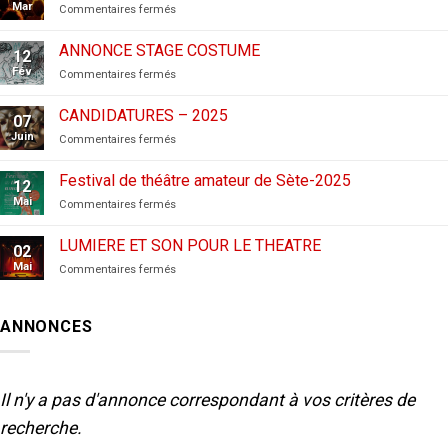
Mar
sur
Commentaires fermés
CANDIDATURES
AUX
ANNONCE STAGE COSTUME
12
FESTIVALS
Fév
sur
Commentaires fermés
–
ANNONCE
2026
STAGE
CANDIDATURES – 2025
07
COSTUME
Juin
sur
Commentaires fermés
CANDIDATURES
–
Festival de théâtre amateur de Sète-2025
12
2025
Mai
sur
Commentaires fermés
Festival
de
LUMIERE ET SON POUR LE THEATRE
02
théâtre
Mai
sur
Commentaires fermés
amateur
LUMIERE
de
ET
Sète-
SON
2025
ANNONCES
POUR
LE
THEATRE
Il n'y a pas d'annonce correspondant à vos critères de
recherche.