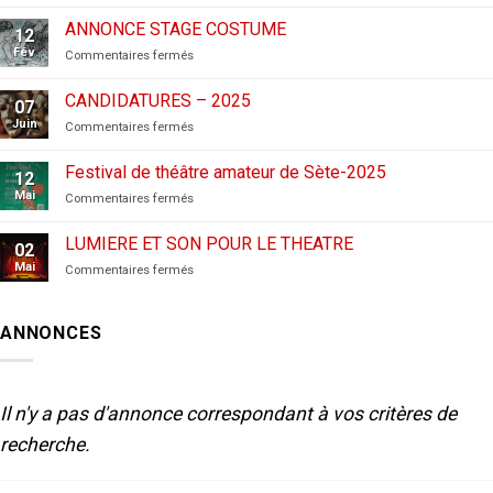
CANDIDATURES
AUX
ANNONCE STAGE COSTUME
12
FESTIVALS
Fév
sur
Commentaires fermés
–
ANNONCE
2026
STAGE
CANDIDATURES – 2025
07
COSTUME
Juin
sur
Commentaires fermés
CANDIDATURES
–
Festival de théâtre amateur de Sète-2025
12
2025
Mai
sur
Commentaires fermés
Festival
de
LUMIERE ET SON POUR LE THEATRE
02
théâtre
Mai
sur
Commentaires fermés
amateur
LUMIERE
de
ET
Sète-
SON
2025
ANNONCES
POUR
LE
THEATRE
Il n'y a pas d'annonce correspondant à vos critères de
recherche.