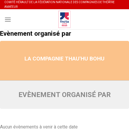
Skip
COMITÉ HÉRAULT DE LA FÉDÉRATION NATIONALE DES COMPAGNIES DE THÉÂTRE
AMATEUR
to
content
Evènement organisé par
LA COMPAGNIE THAU'HU BOHU
EVÈNEMENT ORGANISÉ PAR
Aucun évènements à venir à cette date